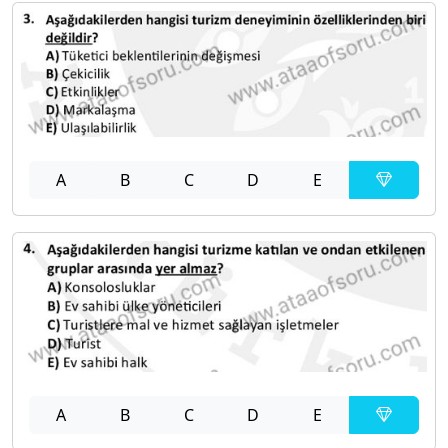
A
B
C
D
E
A
B
C
D
E