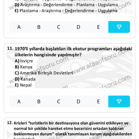
A
B
C
D
E
A
B
C
D
E