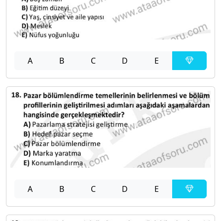
A
B
C
D
E
A
B
C
D
E