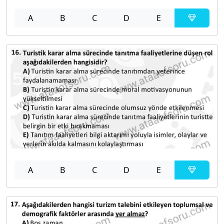
A
B
C
D
E
A
B
C
D
E