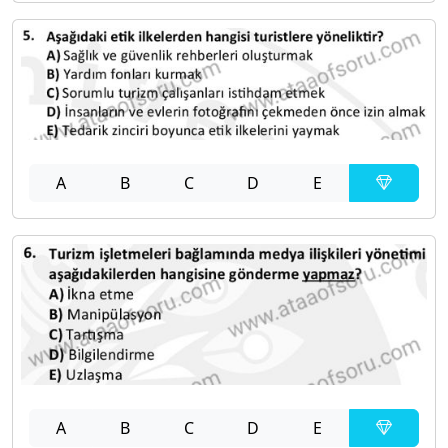
A
B
C
D
E
A
B
C
D
E