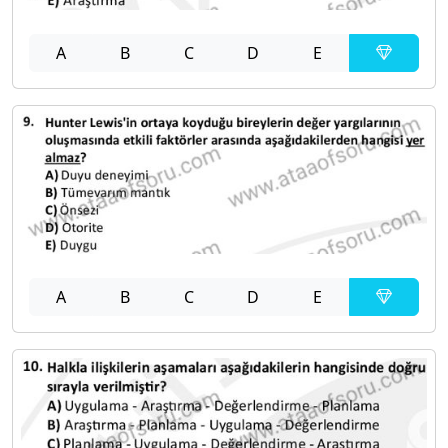
A
B
C
D
E
A
B
C
D
E