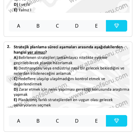
A
B
C
D
E
A
B
C
D
E