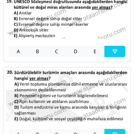
A
B
C
D
E