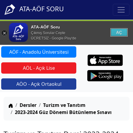
ATA-AÖF SORU
ATA-AÖF Soru
AÇ
Çıkmış Sorular Cepte
ÜCRETSİZ - Google Play'de
AÖF - Anadolu Üniversitesi
AÖL - Açık Lise
AÖO - Açık Ortaokul
Anasayfa
Dersler
Turizm ve Tanıtım
2023-2024 Güz Dönemi Bütünleme Sınavı