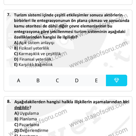
A
B
C
D
E