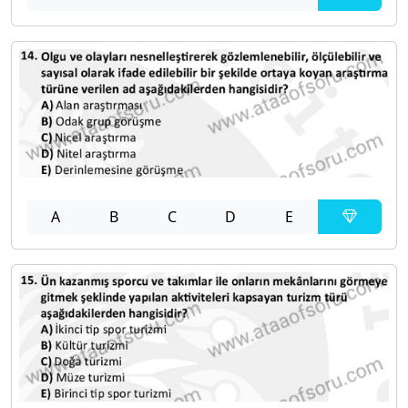
A
B
C
D
E