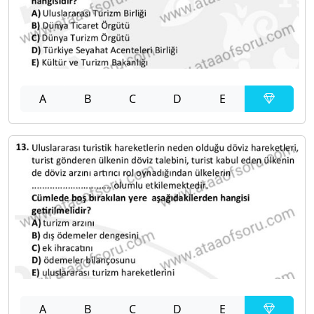
A
B
C
D
E
A
B
C
D
E