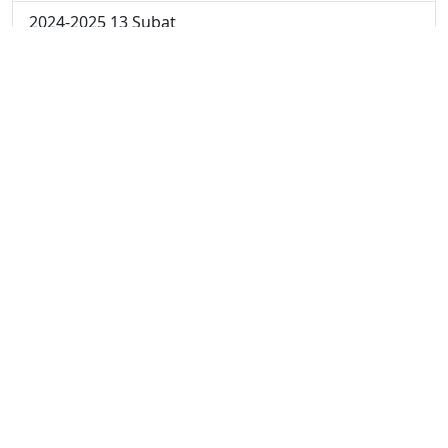
2024-2025 13 Şubat
2024-2025 12 Şubat
2024-2025 11 Şubat
2024-2025 10 Şubat
2024-2025 4. Hafta
2024-2025 3. Hafta
2024-2025 2. Hafta
2024-2025 1. Hafta
2023-2024 4. Hafta
2023-2024 3. Hafta
2023-2024 2. Hafta