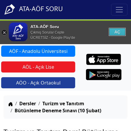
ATA-AÖF SORU
ATA-AÖF Soru
AÇ
Çıkmış Sorular Cepte
ÜCRETSİZ - Google Play'de
AÖF - Anadolu Üniversitesi
AÖL - Açık Lise
AÖO - Açık Ortaokul
Anasayfa
Dersler
Turizm ve Tanıtım
Bütünleme Deneme Sınavı (10 Şubat)