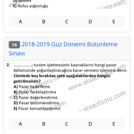
A
B
C
D
E
2018-2019 Güz Dönemi Bütünleme
16
Sınavı
A
B
C
D
E