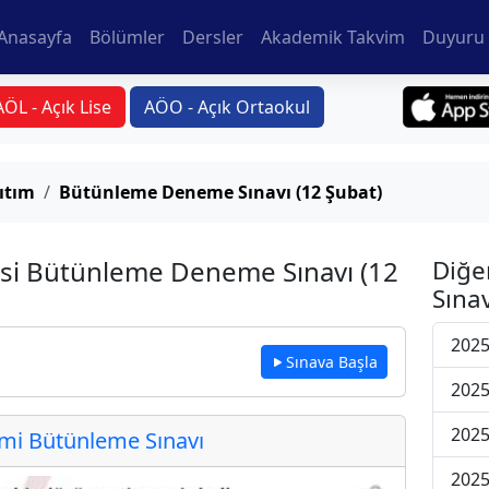
Anasayfa
Bölümler
Dersler
Akademik Takvim
Duyuru 
AÖL - Açık Lise
AÖO - Açık Ortaokul
ıtım
Bütünleme Deneme Sınavı (12 Şubat)
rsi Bütünleme Deneme Sınavı (12
Diğe
Sınav
2025
Sınava Başla
2025
2025
i Bütünleme Sınavı
2025