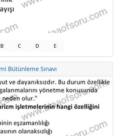
B
C
D
E
i Bütünleme Sınavı