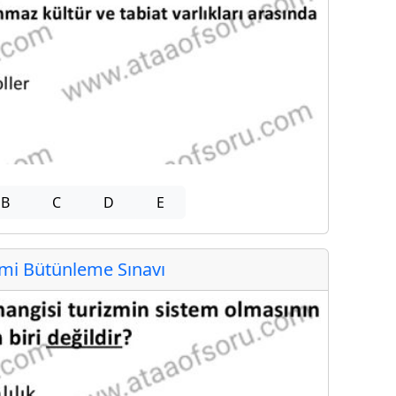
B
C
D
E
i Bütünleme Sınavı