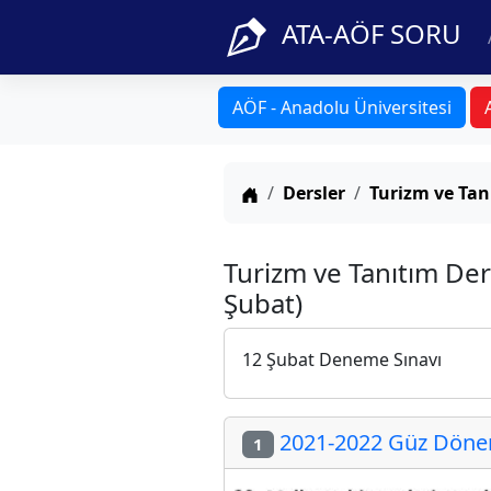
ATA-AÖF SORU
AÖF - Anadolu Üniversitesi
Anasayfa
Dersler
Turizm ve Tan
Turizm ve Tanıtım De
Şubat)
12 Şubat Deneme Sınavı
2021-2022 Güz Dönem
1