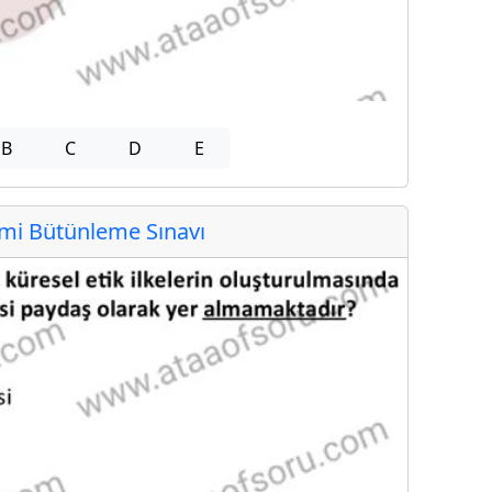
B
C
D
E
i Bütünleme Sınavı