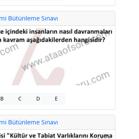
i Bütünleme Sınavı
B
C
D
E
i Bütünleme Sınavı