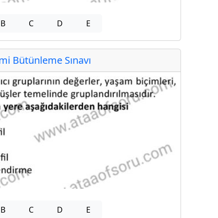
B
C
D
E
i Bütünleme Sınavı
B
C
D
E