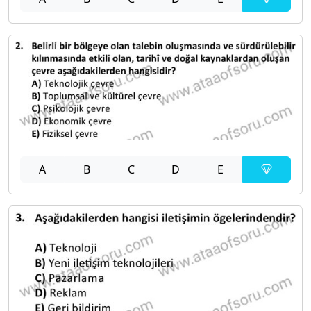
A
B
C
D
E