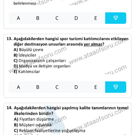
A
B
C
D
E
A
B
C
D
E