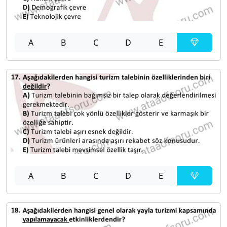
A
B
C
D
E
A
B
C
D
E