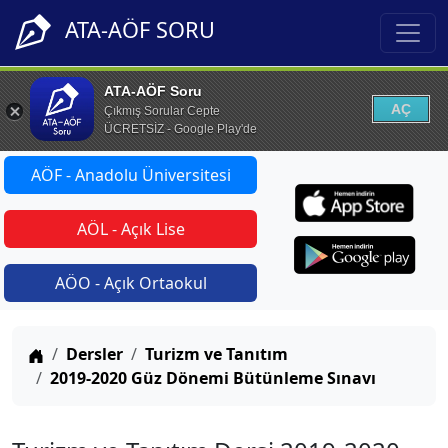
ATA-AÖF SORU
ATA-AÖF Soru
AÇ
Çıkmış Sorular Cepte
ÜCRETSİZ - Google Play'de
AÖF - Anadolu Üniversitesi
AÖL - Açık Lise
AÖO - Açık Ortaokul
Anasayfa
Dersler
Turizm ve Tanıtım
2019-2020 Güz Dönemi Bütünleme Sınavı