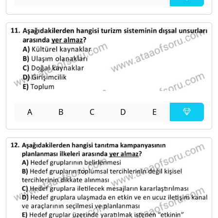
A
B
C
D
E