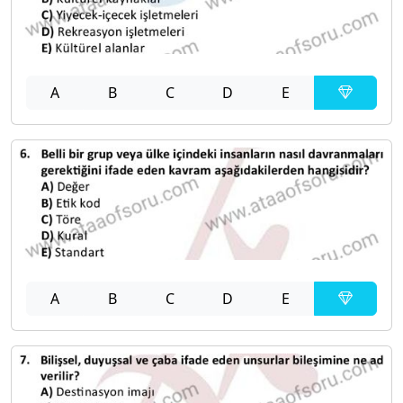
A
B
C
D
E
A
B
C
D
E