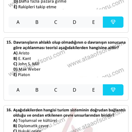
A
B
C
D
E
A
B
C
D
E