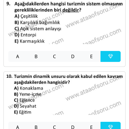
A
B
C
D
E
A
B
C
D
E