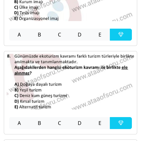
A
B
C
D
E
A
B
C
D
E