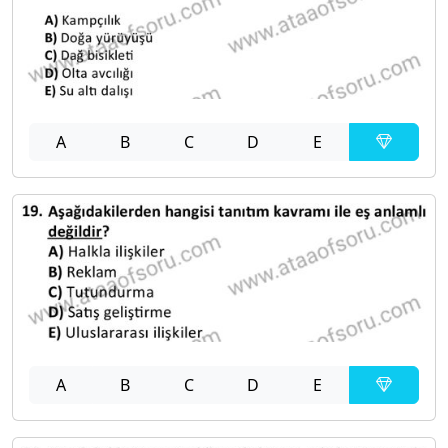
A
B
C
D
E
A
B
C
D
E