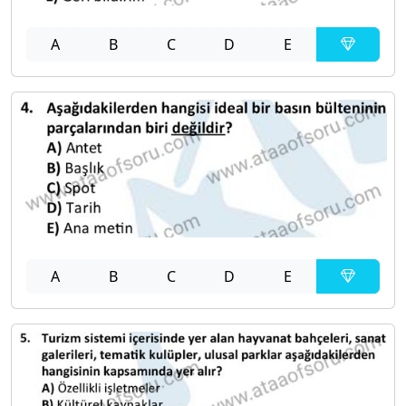
A
B
C
D
E
A
B
C
D
E