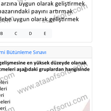
B
C
D
E
i Bütünleme Sınavı