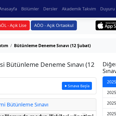
Anasayfa
Bölümler
Dersler
Akademik Takvim
Duyuru 
AÖL - Açık Lise
AÖO - Açık Ortaokul
ıtım
Bütünleme Deneme Sınavı (12 Şubat)
rsi Bütünleme Deneme Sınavı (12
Diğe
Sınav
2025
Sınava Başla
2025
2025
i Bütünleme Sınavı
2025