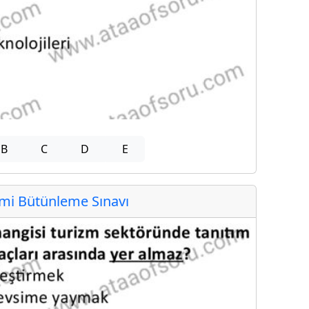
B
C
D
E
i Bütünleme Sınavı