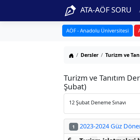
ATA-AÖF SORU
AÖF - Anadolu Üniversitesi
Anasayfa
Dersler
Turizm ve Tan
Turizm ve Tanıtım De
Şubat)
12 Şubat Deneme Sınavı
2023-2024 Güz Dönem
1