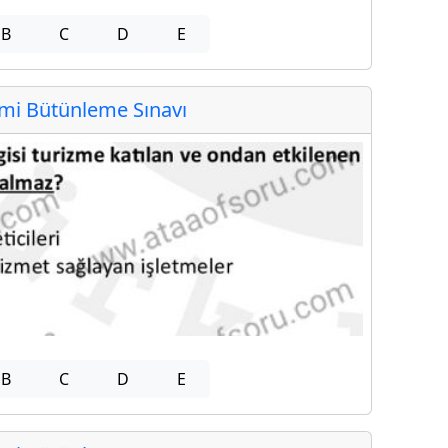
B
C
D
E
i Bütünleme Sınavı
B
C
D
E