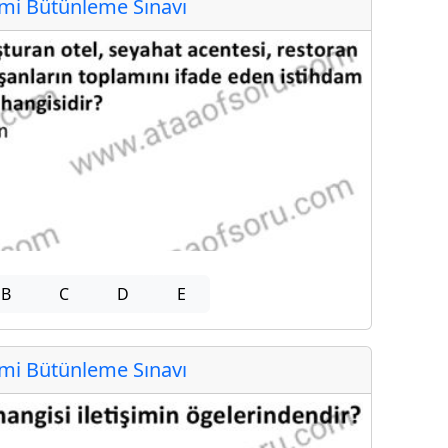
i Bütünleme Sınavı
B
C
D
E
i Bütünleme Sınavı