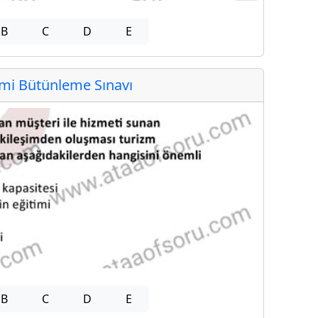
B
C
D
E
i Bütünleme Sınavı
B
C
D
E