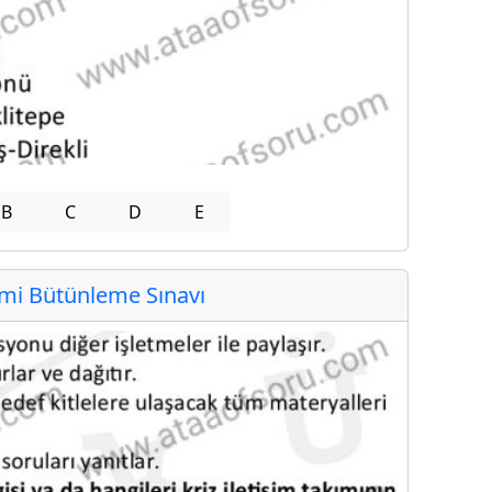
B
C
D
E
i Bütünleme Sınavı