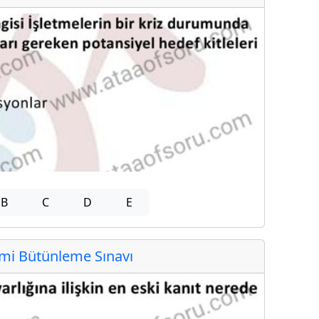
B
C
D
E
i Bütünleme Sınavı