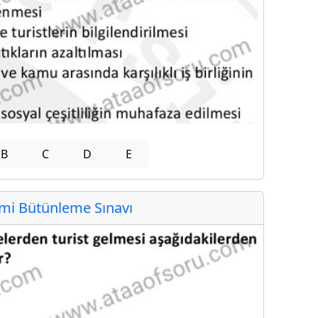
B
C
D
E
i Bütünleme Sınavı