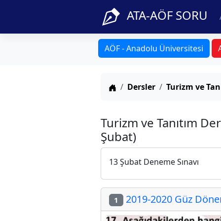
ATA-AÖF SORU
AÖF - Anadolu Üniversitesi
Anasayfa
Dersler
Turizm ve Tan
Turizm ve Tanıtım De
Şubat)
13 Şubat Deneme Sınavı
2019-2020 Güz Dönem
1