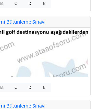
B
C
D
E
i Bütünleme Sınavı
B
C
D
E
i Bütünleme Sınavı