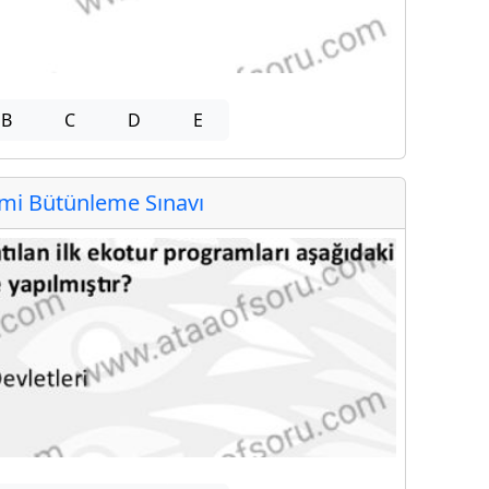
B
C
D
E
i Bütünleme Sınavı