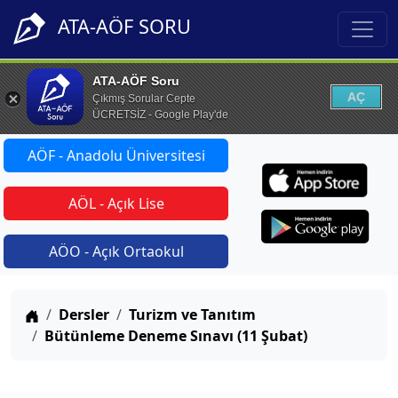
ATA-AÖF SORU
ATA-AÖF Soru
AÇ
Çıkmış Sorular Cepte
ÜCRETSİZ - Google Play'de
AÖF - Anadolu Üniversitesi
AÖL - Açık Lise
AÖO - Açık Ortaokul
Anasayfa
Dersler
Turizm ve Tanıtım
Bütünleme Deneme Sınavı (11 Şubat)