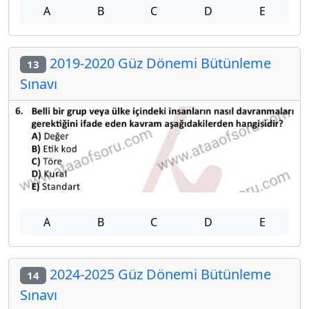
A
B
C
D
E
2019-2020 Güz Dönemi Bütünleme
13
Sınavı
A
B
C
D
E
2024-2025 Güz Dönemi Bütünleme
14
Sınavı