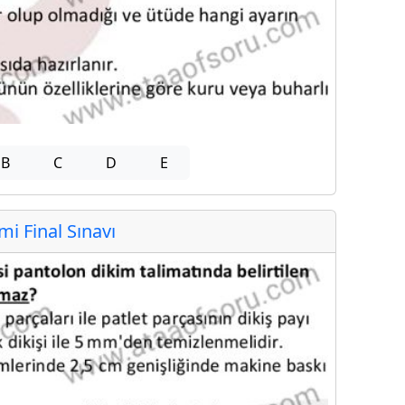
B
C
D
E
 Final Sınavı