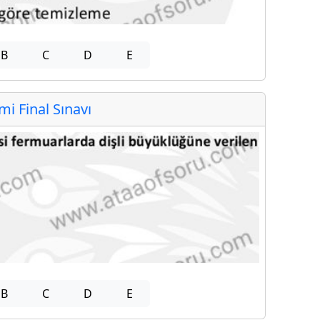
B
C
D
E
 Final Sınavı
B
C
D
E