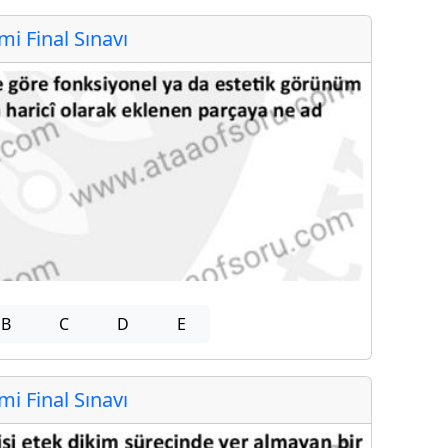
 Final Sınavı
B
C
D
E
 Final Sınavı