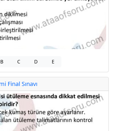
B
C
D
E
 Final Sınavı