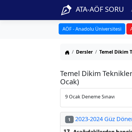
ATA-AÖF SORU
AÖF - Anadolu Üniversitesi
Anasayfa
Dersler
Temel Dikim T
Temel Dikim Teknikler
Ocak)
9 Ocak Deneme Sınavı
2023-2024 Güz Dönemi
1