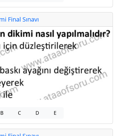
 Final Sınavı
B
C
D
E
 Final Sınavı