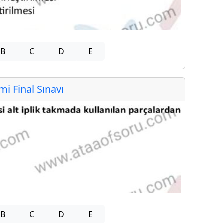
B
C
D
E
 Final Sınavı
B
C
D
E