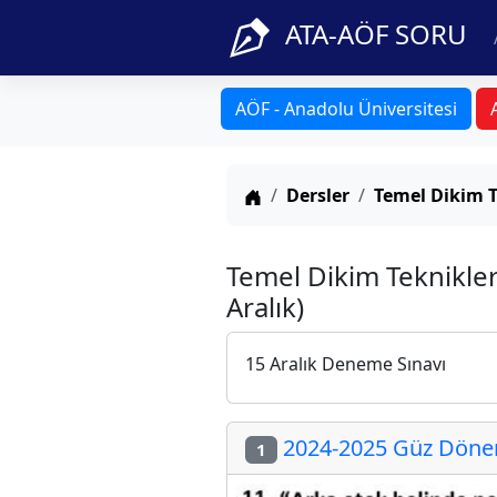
ATA-AÖF SORU
AÖF - Anadolu Üniversitesi
Anasayfa
Dersler
Temel Dikim T
Temel Dikim Teknikler
Aralık)
15 Aralık Deneme Sınavı
2024-2025 Güz Dönemi
1