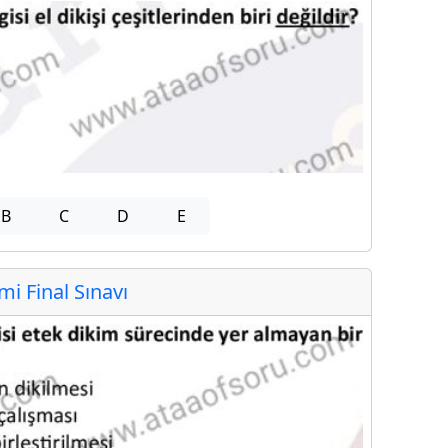
B
C
D
E
 Final Sınavı