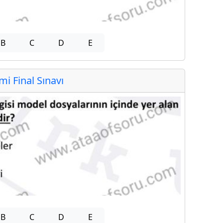
B
C
D
E
 Final Sınavı
B
C
D
E