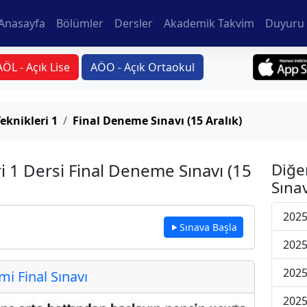
Anasayfa
Bölümler
Dersler
Akademik Takvim
Duyuru 
AÖL - Açık Lise
AÖO - Açık Ortaokul
eknikleri 1
Final Deneme Sınavı (15 Aralık)
i 1 Dersi Final Deneme Sınavı (15
Diğe
Sınav
2025
Sınava Başla
2025
2025
 Final Sınavı
2025