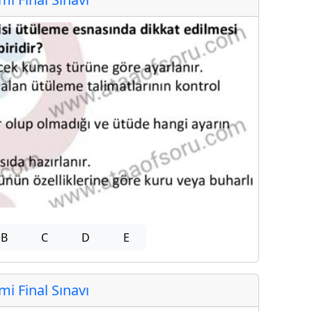
B
C
D
E
 Final Sınavı