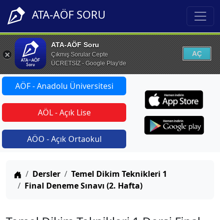
ATA-AÖF SORU
ATA-AÖF Soru
AÇ
Çıkmış Sorular Cepte
ÜCRETSİZ - Google Play'de
AÖF - Anadolu Üniversitesi
AÖL - Açık Lise
AÖO - Açık Ortaokul
Anasayfa
Dersler
Temel Dikim Teknikleri 1
Final Deneme Sınavı (2. Hafta)