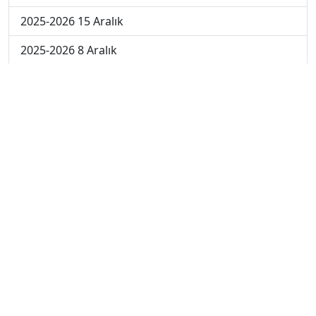
2025-2026 15 Aralık
2025-2026 8 Aralık
2025-2026 1 Aralık
2024-2025 10 Ocak
2024-2025 9 Ocak
2024-2025 8 Ocak
2024-2025 7 Ocak
2024-2025 6 Ocak
2024-2025 6. Hafta
2024-2025 5. Hafta
2024-2025 4. Hafta