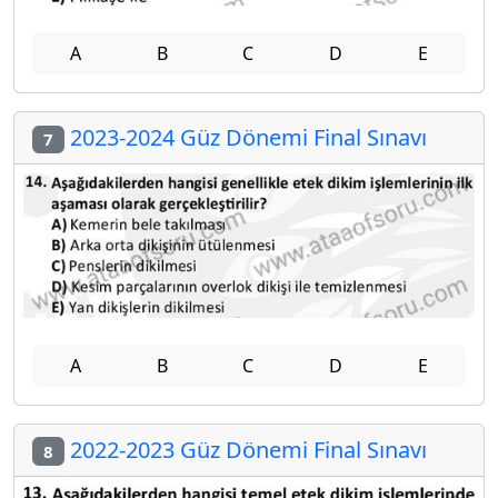
A
B
C
D
E
2023-2024 Güz Dönemi Final Sınavı
7
A
B
C
D
E
2022-2023 Güz Dönemi Final Sınavı
8