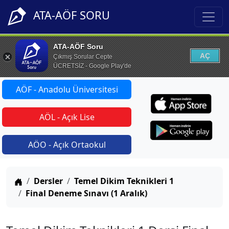
ATA-AÖF SORU
ATA-AÖF Soru
AÇ
Çıkmış Sorular Cepte
ÜCRETSİZ - Google Play'de
AÖF - Anadolu Üniversitesi
AÖL - Açık Lise
AÖO - Açık Ortaokul
Anasayfa
Dersler
Temel Dikim Teknikleri 1
Final Deneme Sınavı (1 Aralık)