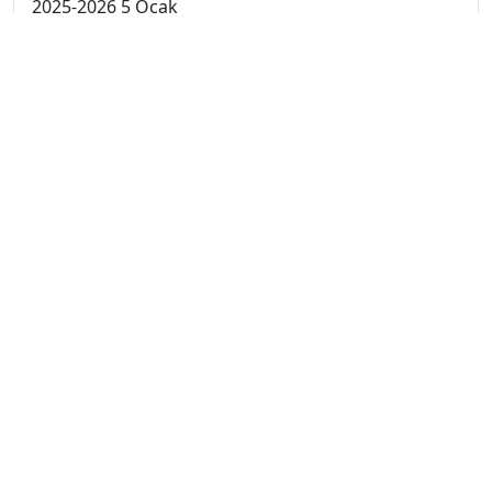
2025-2026 5 Ocak
2025-2026 29 Aralık
2025-2026 22 Aralık
2025-2026 15 Aralık
2025-2026 8 Aralık
2025-2026 1 Aralık
2024-2025 10 Ocak
2024-2025 9 Ocak
2024-2025 8 Ocak
2024-2025 7 Ocak
2024-2025 6 Ocak