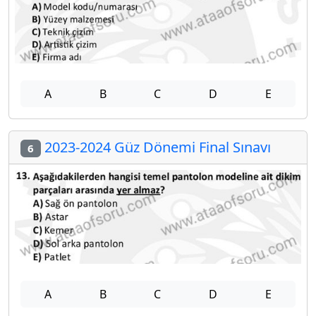
A
B
C
D
E
2023-2024 Güz Dönemi Final Sınavı
6
A
B
C
D
E