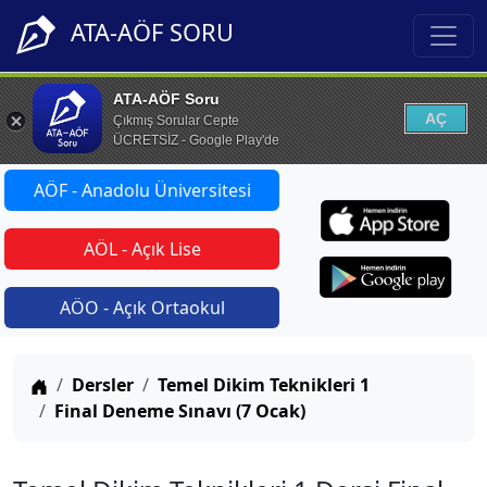
ATA-AÖF SORU
ATA-AÖF Soru
AÇ
Çıkmış Sorular Cepte
ÜCRETSİZ - Google Play'de
AÖF - Anadolu Üniversitesi
AÖL - Açık Lise
AÖO - Açık Ortaokul
Anasayfa
Dersler
Temel Dikim Teknikleri 1
Final Deneme Sınavı (7 Ocak)