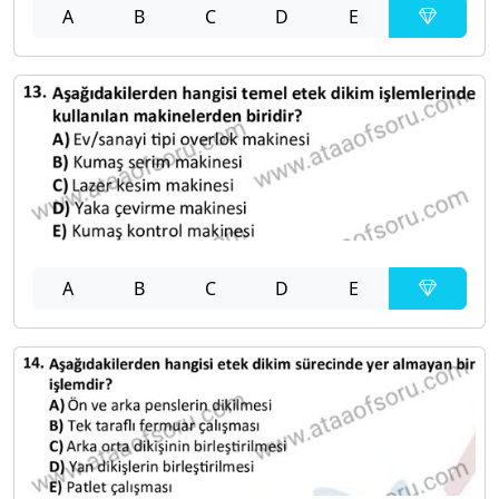
A
B
C
D
E
A
B
C
D
E