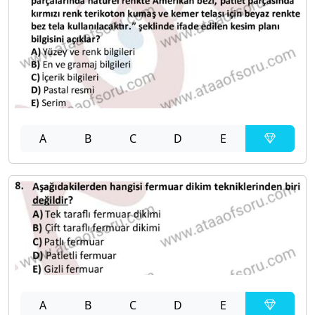
A
B
C
D
E
A
B
C
D
E