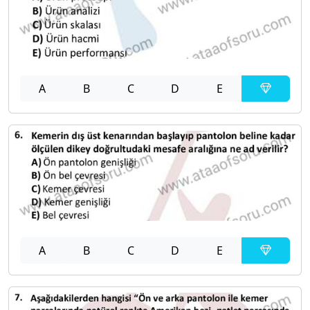
A
B
C
D
E
A
B
C
D
E