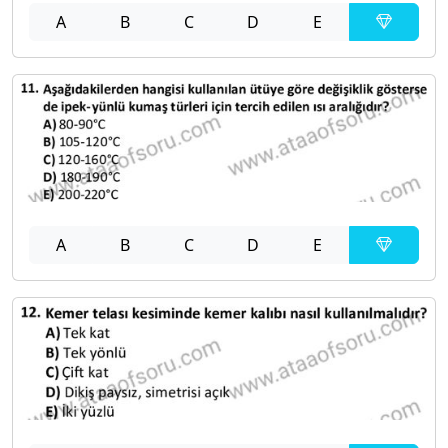
A
B
C
D
E
A
B
C
D
E