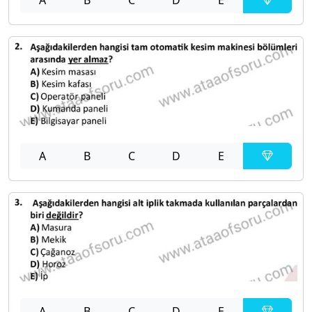
A
B
C
D
E
A
B
C
D
E