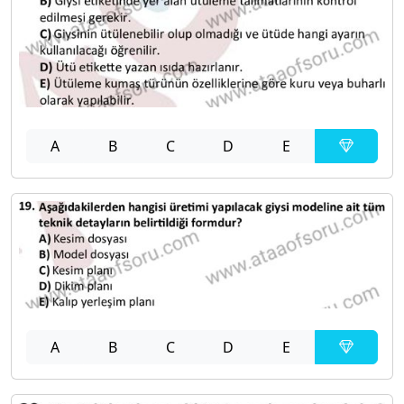
A
B
C
D
E
A
B
C
D
E