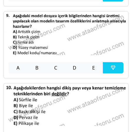
A
B
C
D
E