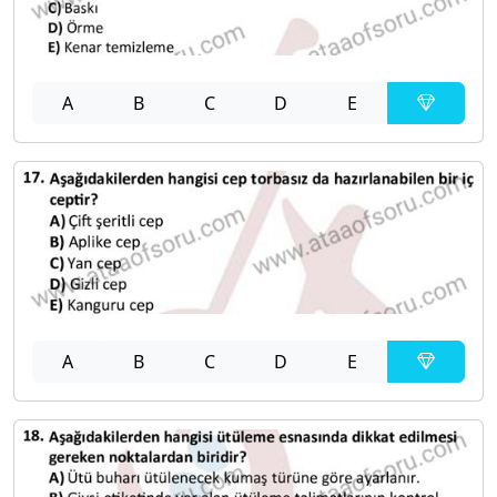
A
B
C
D
E
A
B
C
D
E