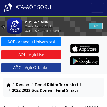
ATA-AÖF SORU
ATA-AÖF Soru
AÇ
Çıkmış Sorular Cepte
ÜCRETSİZ - Google Play'de
AÖF - Anadolu Üniversitesi
AÖL - Açık Lise
AÖO - Açık Ortaokul
Anasayfa
Dersler
Temel Dikim Teknikleri 1
2022-2023 Güz Dönemi Final Sınavı