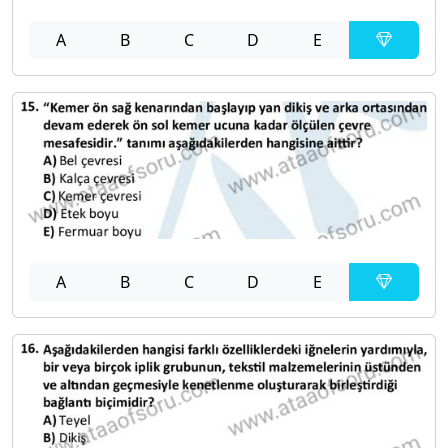
A
B
C
D
E
A
B
C
D
E