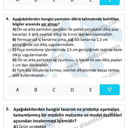
A
B
C
D
E