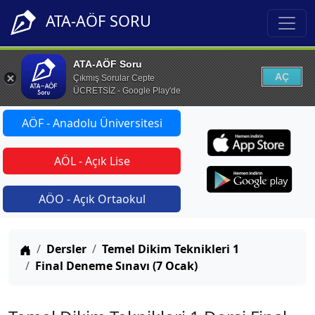
ATA-AÖF SORU
ATA-AÖF Soru
AÇ
Çıkmış Sorular Cepte
ÜCRETSİZ - Google Play'de
AÖF - Anadolu Üniversitesi
AÖL - Açık Lise
AÖO - Açık Ortaokul
Anasayfa
Dersler
Temel Dikim Teknikleri 1
Final Deneme Sınavı (7 Ocak)