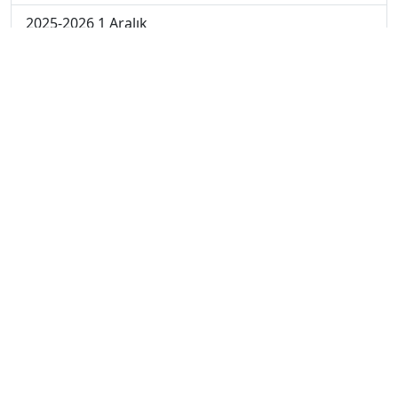
2025-2026 1 Aralık
2024-2025 10 Ocak
2024-2025 9 Ocak
2024-2025 8 Ocak
2024-2025 7 Ocak
2024-2025 6 Ocak
2024-2025 6. Hafta
2024-2025 5. Hafta
2024-2025 4. Hafta
2024-2025 3. Hafta
2024-2025 2. Hafta