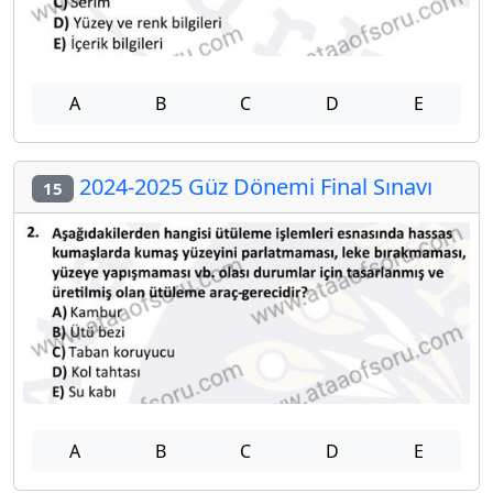
A
B
C
D
E
2024-2025 Güz Dönemi Final Sınavı
15
A
B
C
D
E