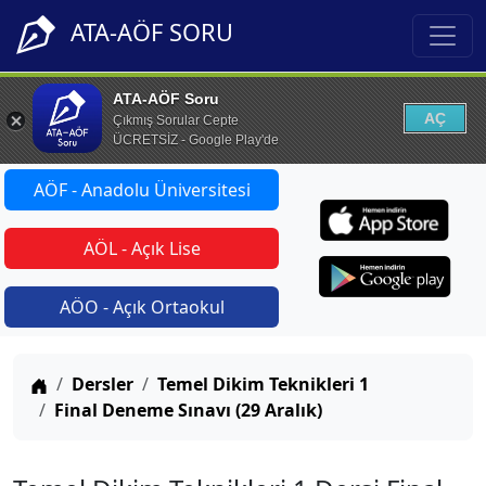
ATA-AÖF SORU
ATA-AÖF Soru
AÇ
Çıkmış Sorular Cepte
ÜCRETSİZ - Google Play'de
AÖF - Anadolu Üniversitesi
AÖL - Açık Lise
AÖO - Açık Ortaokul
Anasayfa
Dersler
Temel Dikim Teknikleri 1
Final Deneme Sınavı (29 Aralık)