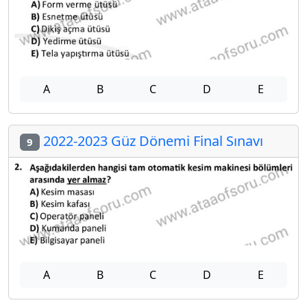
A
B
C
D
E
2022-2023 Güz Dönemi Final Sınavı
9
A
B
C
D
E