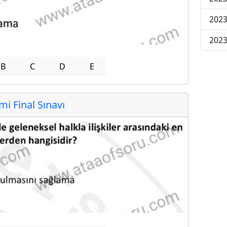
2023
2023
B
C
D
E
 Final Sınavı