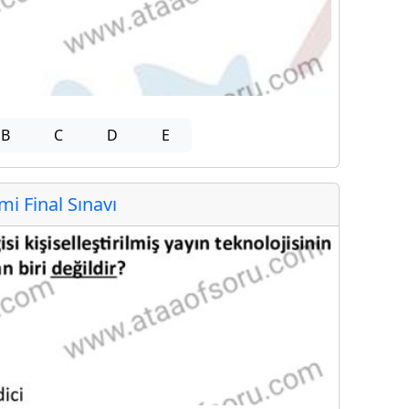
B
C
D
E
 Final Sınavı