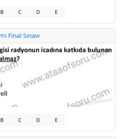
B
C
D
E
 Final Sınavı
B
C
D
E