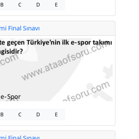
B
C
D
E
 Final Sınavı
B
C
D
E
 Final Sınavı