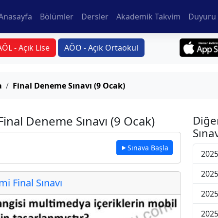
Anasayfa
Bölümler
Dersler
Akademik Takvim
Duyuru 
AÖL - Açık Lise
AÖO - Açık Ortaokul
a
Final Deneme Sınavı (9 Ocak)
Final Deneme Sınavı (9 Ocak)
Diğe
Sınav
Sınava Başla
2025
2025
 Final Sınavı
2025
2025