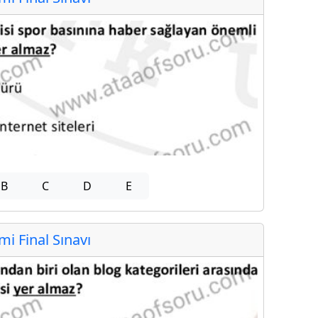
B
C
D
E
 Final Sınavı