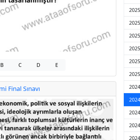
2025
2025
2025
2025
2025
B
C
D
E
2025
2024
 Final Sınavı
2024
2024
2024
2024