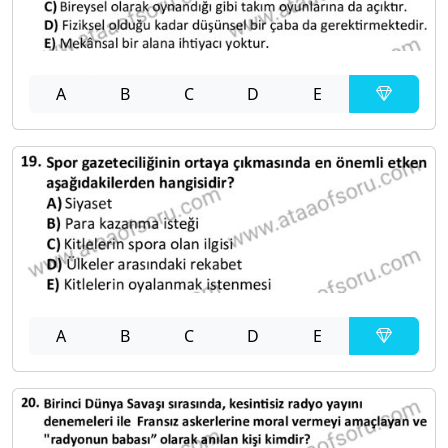
A
B
C
D
E
A
B
C
D
E