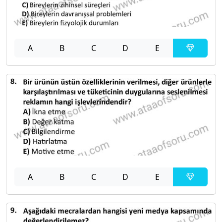
A
B
C
D
E
A
B
C
D
E