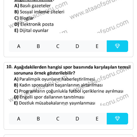
A
B
C
D
E
A
B
C
D
E