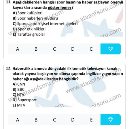
A
B
C
D
E
A
B
C
D
E