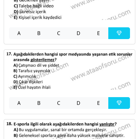
A
B
C
D
E
A
B
C
D
E