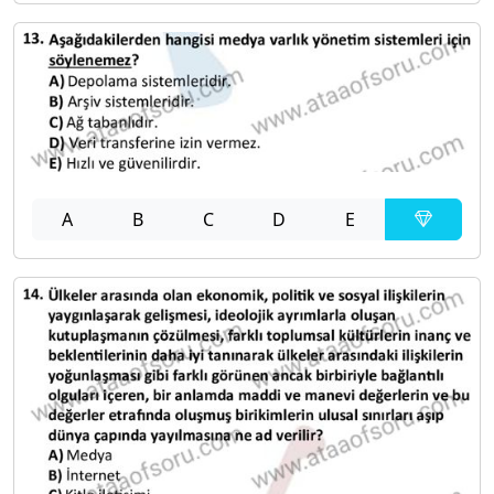
A
B
C
D
E