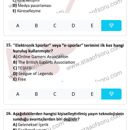
A
B
C
D
E
A
B
C
D
E