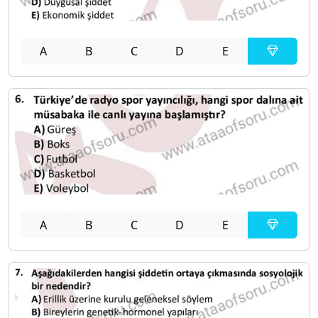
A
B
C
D
E
A
B
C
D
E