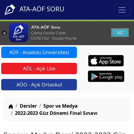
ATA-AÖF SORU
ATA-AÖF Soru
AÇ
Çıkmış Sorular Cepte
ÜCRETSİZ - Google Play'de
AÖF - Anadolu Üniversitesi
AÖL - Açık Lise
AÖO - Açık Ortaokul
Anasayfa
Dersler
Spor ve Medya
2022-2023 Güz Dönemi Final Sınavı