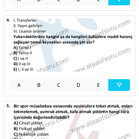
A
B
C
D
E