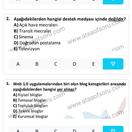
A
B
C
D
E
A
B
C
D
E