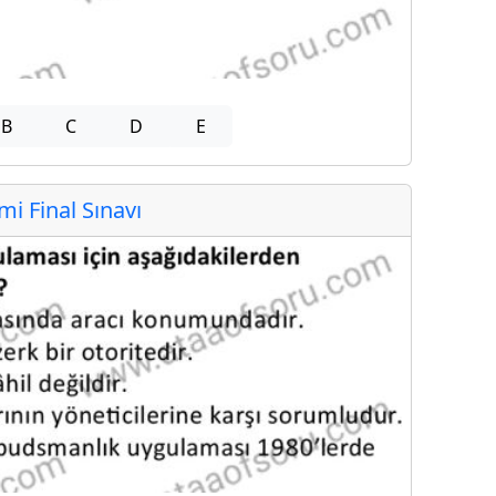
B
C
D
E
 Final Sınavı