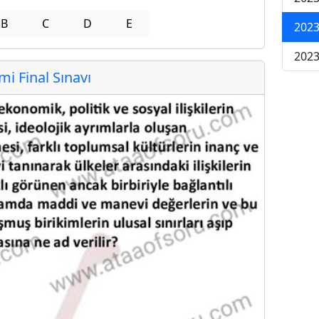
B
C
D
E
2023
2023
 Final Sınavı