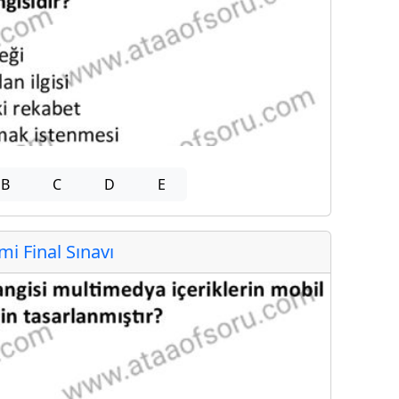
B
C
D
E
 Final Sınavı