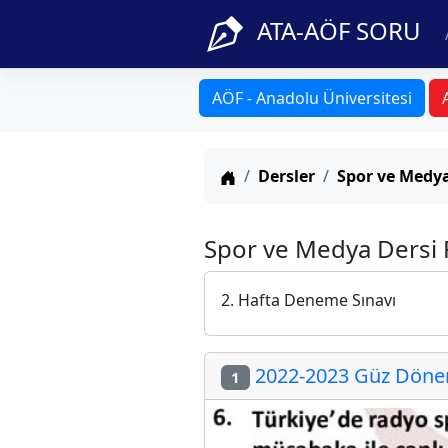
ATA-AÖF SORU
AÖF - Anadolu Üniversitesi
Anasayfa
Dersler
Spor ve Medy
Spor ve Medya Dersi F
2. Hafta Deneme Sınavı
2022-2023 Güz Dönemi
1