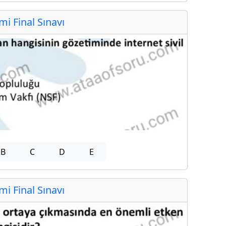
 Final Sınavı
B
C
D
E
 Final Sınavı