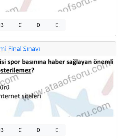
B
C
D
E
 Final Sınavı
B
C
D
E