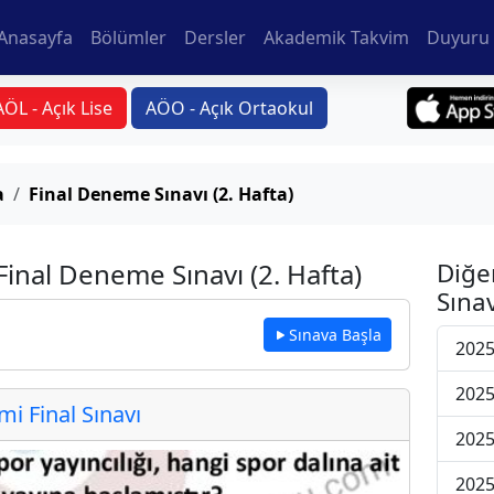
Anasayfa
Bölümler
Dersler
Akademik Takvim
Duyuru 
AÖL - Açık Lise
AÖO - Açık Ortaokul
a
Final Deneme Sınavı (2. Hafta)
inal Deneme Sınavı (2. Hafta)
Diğe
Sınav
Sınava Başla
2025
2025
 Final Sınavı
2025
2025