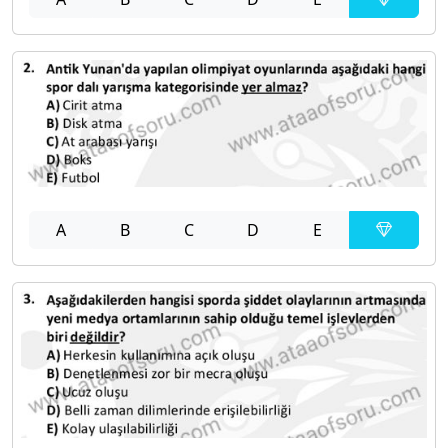
A
B
C
D
E