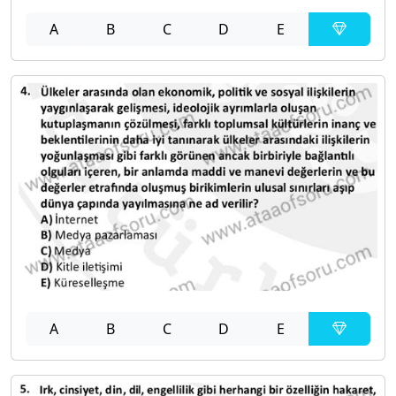
A
B
C
D
E
A
B
C
D
E