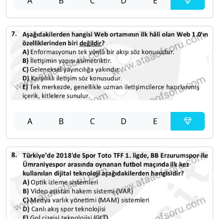
A
B
C
D
E
A
B
C
D
E