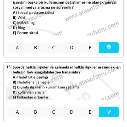
A
B
C
D
E
A
B
C
D
E