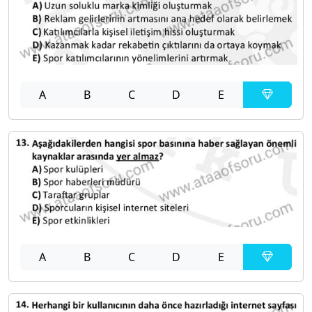
A
B
C
D
E
A
B
C
D
E