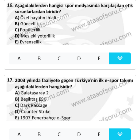
A
B
C
D
E
A
B
C
D
E