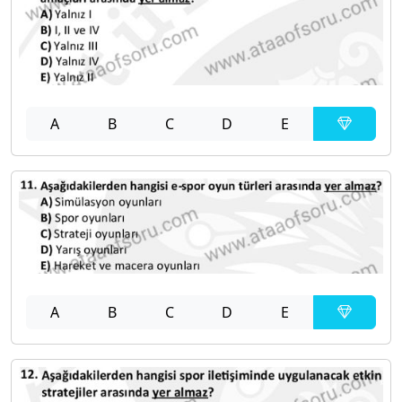
A
B
C
D
E
A
B
C
D
E