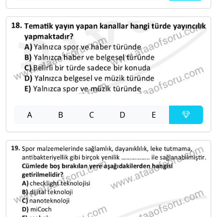
A
B
C
D
E