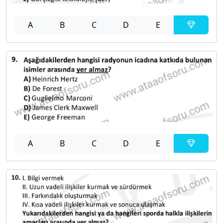
A
B
C
D
E
A
B
C
D
E