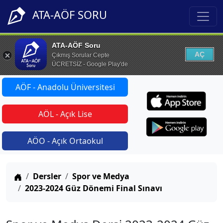
ATA-AÖF SORU
ATA-AÖF Soru
AÇ
Çıkmış Sorular Cepte
ÜCRETSİZ - Google Play'de
AÖF - Anadolu Üniversitesi
AÖL - Açık Lise
AÖO - Açık Ortaokul
Anasayfa
Dersler
Spor ve Medya
2023-2024 Güz Dönemi Final Sınavı