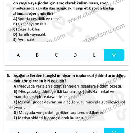
A
B
C
D
E