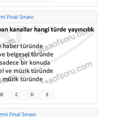
 Final Sınavı
B
C
D
E
i Final Sınavı