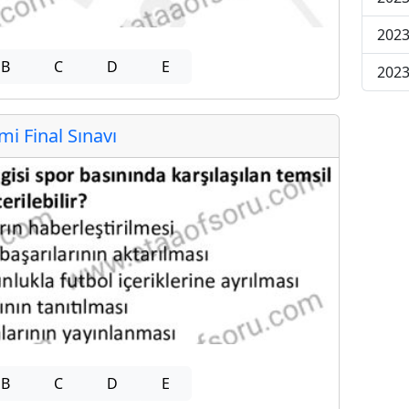
2023
B
C
D
E
2023
 Final Sınavı
B
C
D
E