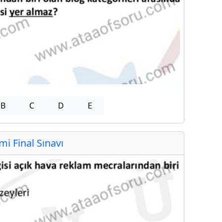
B
C
D
E
 Final Sınavı