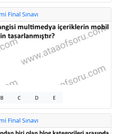
 Final Sınavı
B
C
D
E
 Final Sınavı