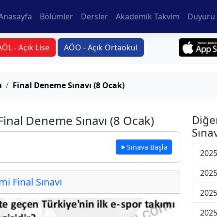
Anasayfa
Bölümler
Dersler
Akademik Takvim
Duyuru 
AÖL - Açık Lise
AÖO - Açık Ortaokul
a
Final Deneme Sınavı (8 Ocak)
Final Deneme Sınavı (8 Ocak)
Diğe
Sınav
Sınava Başla
2025
2025
 Final Sınavı
2025
2025