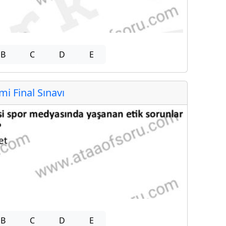
B
C
D
E
 Final Sınavı
B
C
D
E