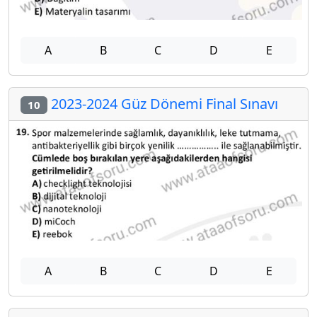
A
B
C
D
E
2023-2024 Güz Dönemi Final Sınavı
10
A
B
C
D
E