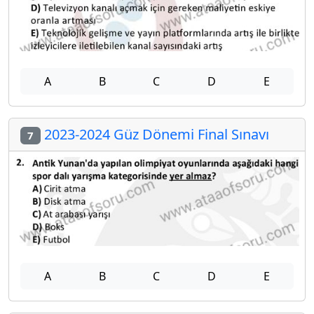
A
B
C
D
E
2023-2024 Güz Dönemi Final Sınavı
7
A
B
C
D
E