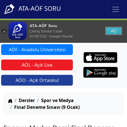
ATA-AÖF SORU
ATA-AÖF Soru
AÇ
Çıkmış Sorular Cepte
ÜCRETSİZ - Google Play'de
AÖF - Anadolu Üniversitesi
AÖL - Açık Lise
AÖO - Açık Ortaokul
Anasayfa
Dersler
Spor ve Medya
Final Deneme Sınavı (9 Ocak)