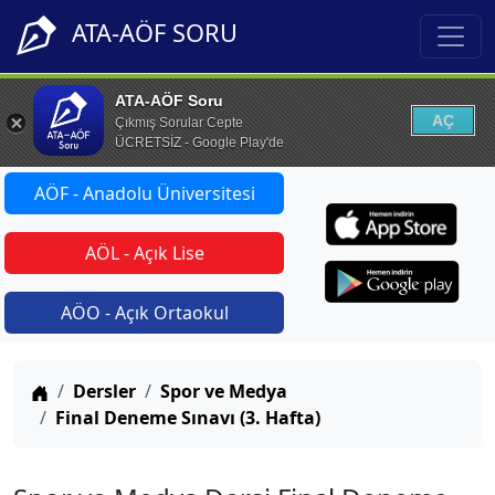
ATA-AÖF SORU
ATA-AÖF Soru
AÇ
Çıkmış Sorular Cepte
ÜCRETSİZ - Google Play'de
AÖF - Anadolu Üniversitesi
AÖL - Açık Lise
AÖO - Açık Ortaokul
Anasayfa
Dersler
Spor ve Medya
Final Deneme Sınavı (3. Hafta)