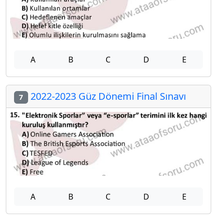
A
B
C
D
E
2022-2023 Güz Dönemi Final Sınavı
7
A
B
C
D
E