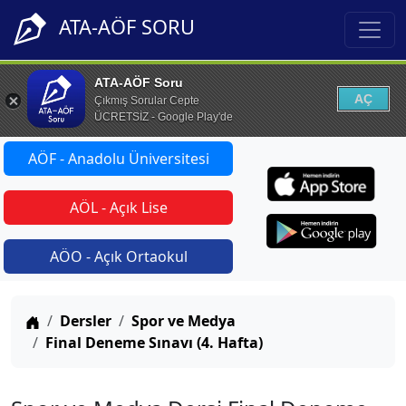
ATA-AÖF SORU
ATA-AÖF Soru
AÇ
Çıkmış Sorular Cepte
ÜCRETSİZ - Google Play'de
AÖF - Anadolu Üniversitesi
AÖL - Açık Lise
AÖO - Açık Ortaokul
Anasayfa
Dersler
Spor ve Medya
Final Deneme Sınavı (4. Hafta)