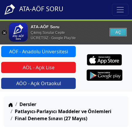
ATA-AÖF SORU
ATA-AÖF Soru
AÇ
Çıkmış Sorular Cepte
ÜCRETSİZ - Google Play'de
AÖF - Anadolu Üniversitesi
AÖL - Açık Lise
AÖO - Açık Ortaokul
Anasayfa
Dersler
Patlayıcı-Parlayıcı Maddeler ve Önlemleri
Final Deneme Sınavı (27 Mayıs)