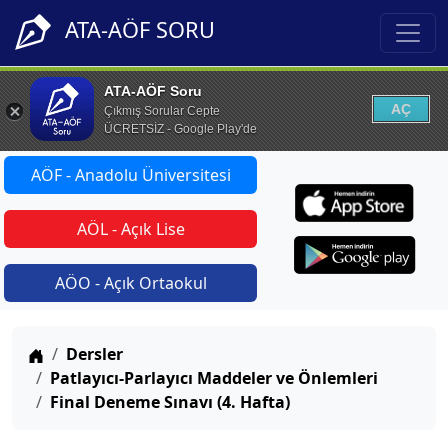
ATA-AÖF SORU
ATA-AÖF Soru
AÇ
Çıkmış Sorular Cepte
ÜCRETSİZ - Google Play'de
AÖF - Anadolu Üniversitesi
AÖL - Açık Lise
AÖO - Açık Ortaokul
Anasayfa
Dersler
Patlayıcı-Parlayıcı Maddeler ve Önlemleri
Final Deneme Sınavı (4. Hafta)