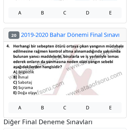
A
B
C
D
E
2019-2020 Bahar Dönemi Final Sınavı
20
A
B
C
D
E
Diğer Final Deneme Sınavları