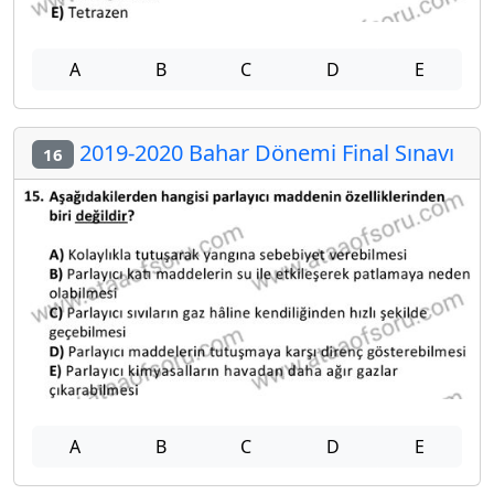
A
B
C
D
E
2019-2020 Bahar Dönemi Final Sınavı
16
A
B
C
D
E