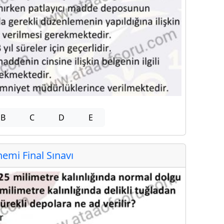
B
C
D
E
mi Final Sınavı