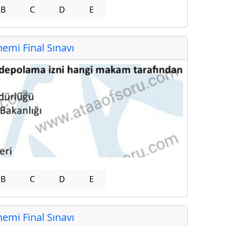
B
C
D
E
mi Final Sınavı
B
C
D
E
mi Final Sınavı