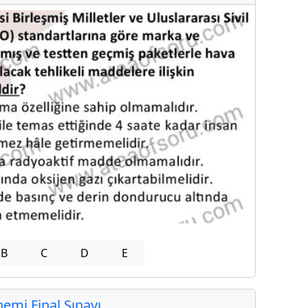
B
C
D
E
mi Final Sınavı