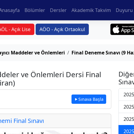
Anasayfa
Bölümler
Dersler
Akademik Takvim
Duyuru 
AÖL - Açık Lise
AÖO - Açık Ortaokul
layıcı Maddeler ve Önlemleri
Final Deneme Sınavı (9 Ha
ddeler ve Önlemleri Dersi Final
Diğe
Sınav
iran)
2025
Sınava Başla
2025
2025
mi Final Sınavı
2025