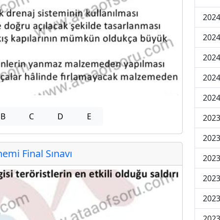
2024
2024
2024
2024
2024
B
C
D
E
202
202
mi Final Sınavı
202
2023
2023
2023