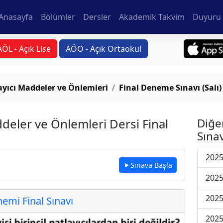
Anasayfa
Bölümler
Dersler
Akademik Takvim
Duyuru 
AÖL - Açık Lise
AÖO - Açık Ortaokul
layıcı Maddeler ve Önlemleri
Final Deneme Sınavı (Salı)
ddeler ve Önlemleri Dersi Final
Diğe
Sınav
2025
Sınava Başla
2025
2025
mi Final Sınavı
2025