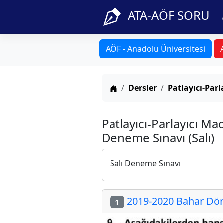
ATA-AÖF SORU
AÖF - Anadolu Üniversitesi
Anasayfa
Dersler
Patlayıcı-Par
Patlayıcı-Parlayıcı Ma
Deneme Sınavı (Salı)
Salı Deneme Sınavı
2019-2020 Bahar Döne
1