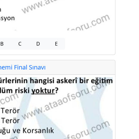
B
C
D
E
mi Final Sınavı