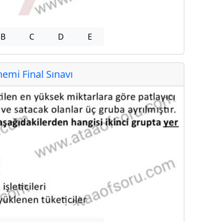
B
C
D
E
mi Final Sınavı