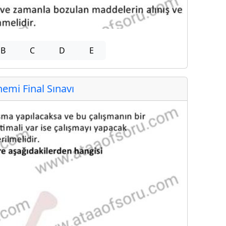
B
C
D
E
mi Final Sınavı