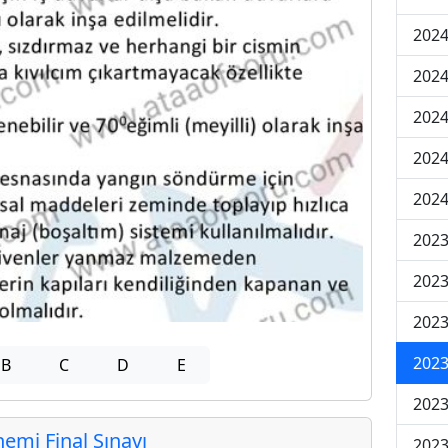
2024
2024
2024
2024
2024
202
202
202
2023
B
C
D
E
2023
mi Final Sınavı
2023