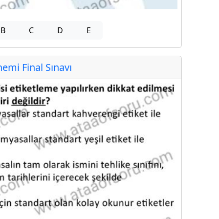
B
C
D
E
mi Final Sınavı