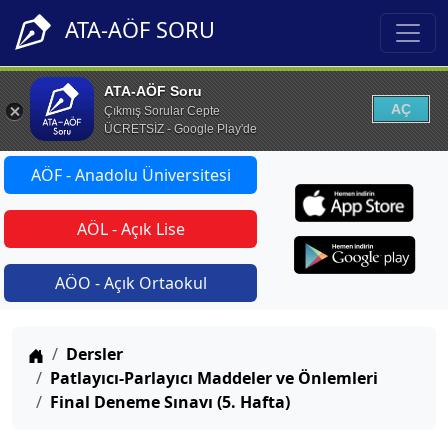
ATA-AÖF SORU
ATA-AÖF Soru
AÇ
Çıkmış Sorular Cepte
ÜCRETSİZ - Google Play'de
AÖF - Anadolu Üniversitesi
AÖL - Açık Lise
AÖO - Açık Ortaokul
Anasayfa
Dersler
Patlayıcı-Parlayıcı Maddeler ve Önlemleri
Final Deneme Sınavı (5. Hafta)