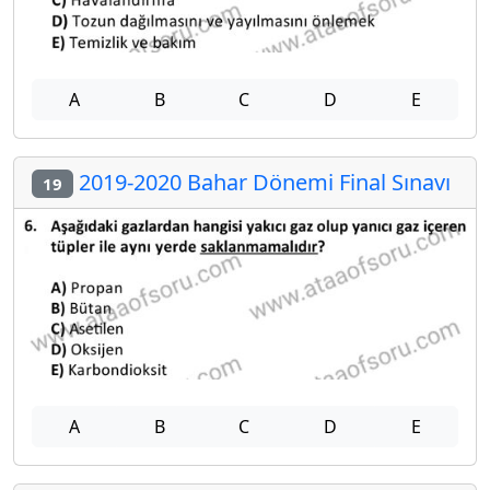
A
B
C
D
E
2019-2020 Bahar Dönemi Final Sınavı
19
A
B
C
D
E