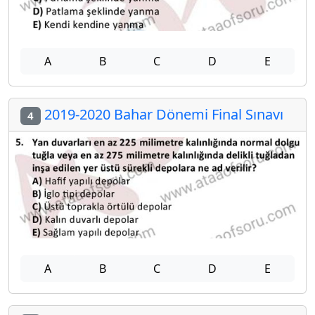
A
B
C
D
E
2019-2020 Bahar Dönemi Final Sınavı
4
A
B
C
D
E