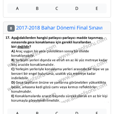
A
B
C
D
E
2017-2018 Bahar Dönemi Final Sınavı
8
A
B
C
D
E