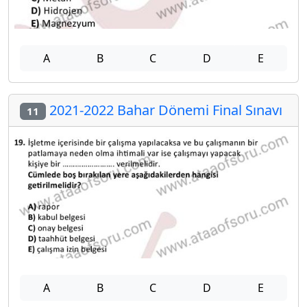
A
B
C
D
E
2021-2022 Bahar Dönemi Final Sınavı
11
A
B
C
D
E