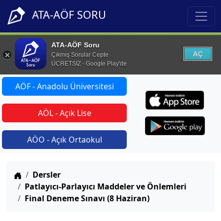
ATA-AÖF SORU
ATA-AÖF Soru
AÇ
Çıkmış Sorular Cepte
ÜCRETSİZ - Google Play'de
AÖF - Anadolu Üniversitesi
AÖL - Açık Lise
AÖO - Açık Ortaokul
Anasayfa
Dersler
Patlayıcı-Parlayıcı Maddeler ve Önlemleri
Final Deneme Sınavı (8 Haziran)