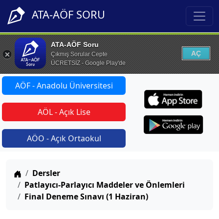
ATA-AÖF SORU
ATA-AÖF Soru
AÇ
Çıkmış Sorular Cepte
ÜCRETSİZ - Google Play'de
AÖF - Anadolu Üniversitesi
AÖL - Açık Lise
AÖO - Açık Ortaokul
Anasayfa
Dersler
Patlayıcı-Parlayıcı Maddeler ve Önlemleri
Final Deneme Sınavı (1 Haziran)