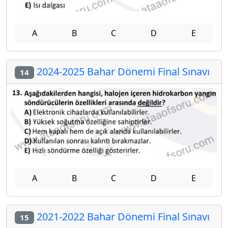
A
B
C
D
E
2024-2025 Bahar Dönemi Final Sınavı
14
A
B
C
D
E
2021-2022 Bahar Dönemi Final Sınavı
15