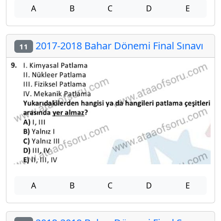
A
B
C
D
E
2017-2018 Bahar Dönemi Final Sınavı
11
A
B
C
D
E