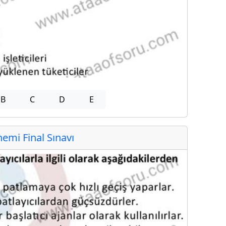
B
C
D
E
mi Final Sınavı