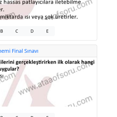
B
C
D
E
mi Final Sınavı