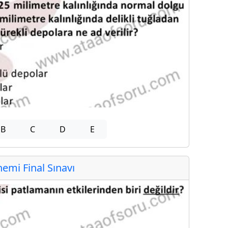
B
C
D
E
mi Final Sınavı