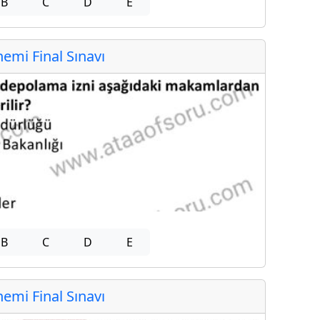
B
C
D
E
mi Final Sınavı
B
C
D
E
mi Final Sınavı