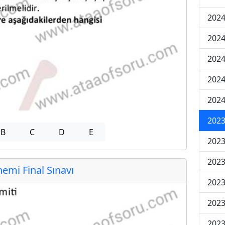
2024
2024
2024
2024
2024
202
B
C
D
E
202
202
mi Final Sınavı
2023
2023
2023