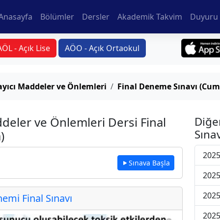
Anasayfa
Bölümler
Dersler
Akademik Takvim
Duyuru 
AÖL - Açık Lise
AÖO - Açık Ortaokul
layıcı Maddeler ve Önlemleri
Final Deneme Sınavı (Cum
ddeler ve Önlemleri Dersi Final
Diğe
Sınav
)
2025
Sınava Başla
2025
2025
mi Final Sınavı
2025