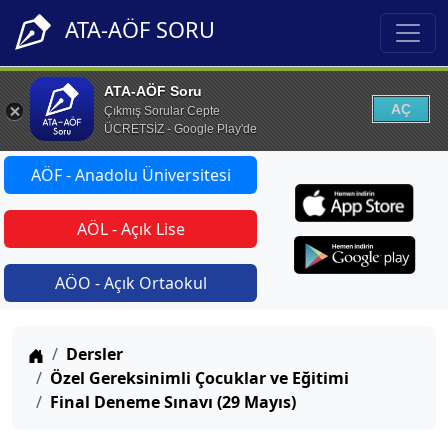
ATA-AÖF SORU
ATA-AÖF Soru
AÇ
Çıkmış Sorular Cepte
ÜCRETSİZ - Google Play'de
AÖF - Anadolu Üniversitesi
AÖL - Açık Lise
AÖO - Açık Ortaokul
Anasayfa
Dersler
Özel Gereksinimli Çocuklar ve Eğitimi
Final Deneme Sınavı (29 Mayıs)