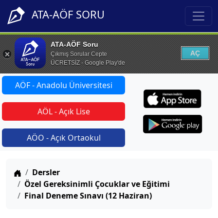
ATA-AÖF SORU
ATA-AÖF Soru
AÇ
Çıkmış Sorular Cepte
ÜCRETSİZ - Google Play'de
AÖF - Anadolu Üniversitesi
AÖL - Açık Lise
AÖO - Açık Ortaokul
Anasayfa
Dersler
Özel Gereksinimli Çocuklar ve Eğitimi
Final Deneme Sınavı (12 Haziran)