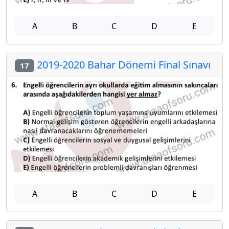
A
B
C
D
E
2019-2020 Bahar Dönemi Final Sınavı
17
A
B
C
D
E