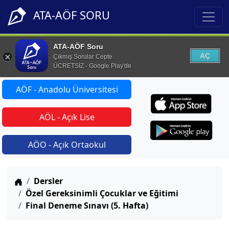
ATA-AÖF SORU
ATA-AÖF Soru
AÇ
Çıkmış Sorular Cepte
ÜCRETSİZ - Google Play'de
AÖF - Anadolu Üniversitesi
AÖL - Açık Lise
AÖO - Açık Ortaokul
Anasayfa
Dersler
Özel Gereksinimli Çocuklar ve Eğitimi
Final Deneme Sınavı (5. Hafta)