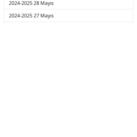
2024-2025 28 Mayıs
2024-2025 27 Mayıs
2024-2025 26 Mayıs
2024-2025 19 Mayıs
2024-2025 12 Mayıs
2024-2025 5 Mayıs
2024-2025 28 Nisan
2024-2025 21 Nisan
2024-2025 14 Nisan
2023-2024 Cuma
2023-2024 Perşembe