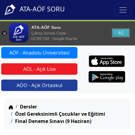
ATA-AÖF SORU
ATA-AÖF Soru
AÇ
Çıkmış Sorular Cepte
ÜCRETSİZ - Google Play'de
AÖF - Anadolu Üniversitesi
AÖL - Açık Lise
AÖO - Açık Ortaokul
Anasayfa
Dersler
Özel Gereksinimli Çocuklar ve Eğitimi
Final Deneme Sınavı (9 Haziran)