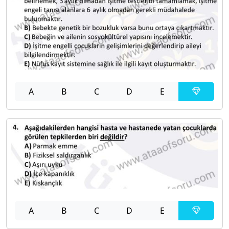
A
B
C
D
E
A
B
C
D
E