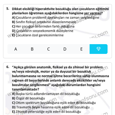
A
B
C
D
E