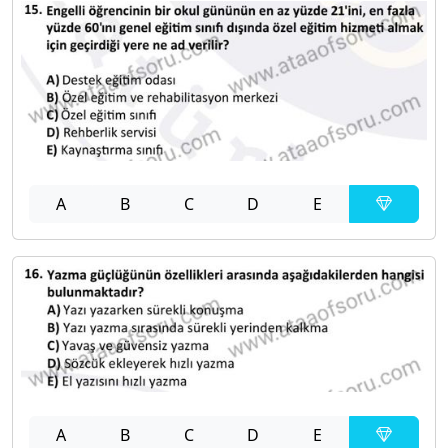
A
B
C
D
E
A
B
C
D
E