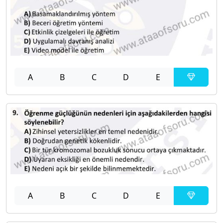
A
B
C
D
E
A
B
C
D
E