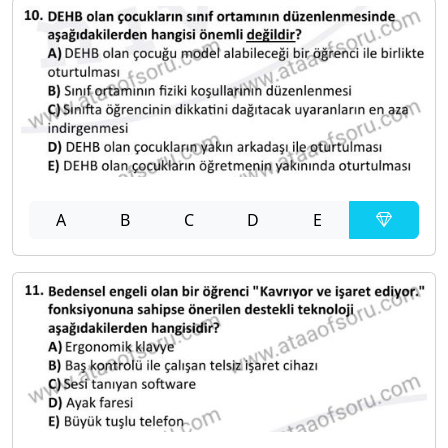
A
B
C
D
E