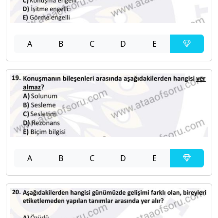
A
B
C
D
E
A
B
C
D
E