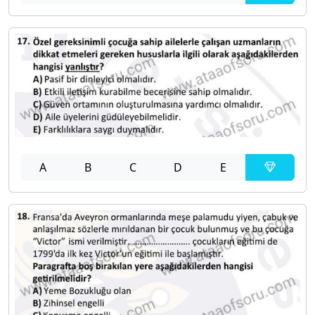
A
B
C
D
E