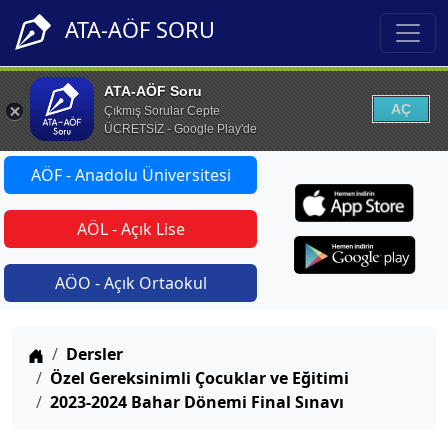
ATA-AÖF SORU
ATA-AÖF Soru
AÇ
Çıkmış Sorular Cepte
ÜCRETSİZ - Google Play'de
AÖF - Anadolu Üniversitesi
AÖL - Açık Lise
AÖO - Açık Ortaokul
Anasayfa
Dersler
Özel Gereksinimli Çocuklar ve Eğitimi
2023-2024 Bahar Dönemi Final Sınavı