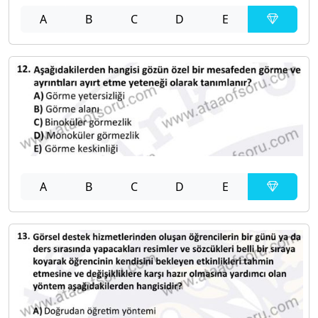
A
B
C
D
E
A
B
C
D
E