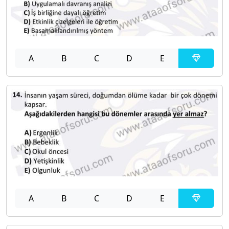
A
B
C
D
E
A
B
C
D
E