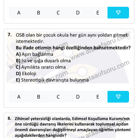
A
B
C
D
E
A
B
C
D
E