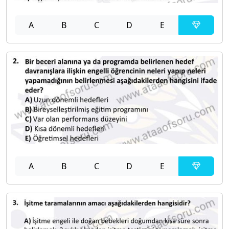
A
B
C
D
E
A
B
C
D
E