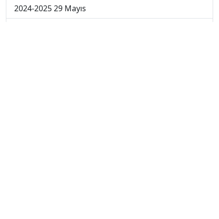
2024-2025 29 Mayıs
2024-2025 28 Mayıs
2024-2025 27 Mayıs
2024-2025 26 Mayıs
2024-2025 19 Mayıs
2024-2025 12 Mayıs
2024-2025 5 Mayıs
2024-2025 28 Nisan
2024-2025 21 Nisan
2024-2025 14 Nisan
2023-2024 Cuma