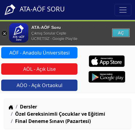
ATA-AÖF SORU
ATA-AÖF Soru
AÇ
Çıkmış Sorular Cepte
ÜCRETSİZ - Google Play'de
AÖF - Anadolu Üniversitesi
AÖL - Açık Lise
AÖO - Açık Ortaokul
Anasayfa
Dersler
Özel Gereksinimli Çocuklar ve Eğitimi
Final Deneme Sınavı (Pazartesi)