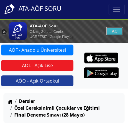
ATA-AÖF SORU
ATA-AÖF Soru
AÇ
Çıkmış Sorular Cepte
ÜCRETSİZ - Google Play'de
AÖF - Anadolu Üniversitesi
AÖL - Açık Lise
AÖO - Açık Ortaokul
Anasayfa
Dersler
Özel Gereksinimli Çocuklar ve Eğitimi
Final Deneme Sınavı (28 Mayıs)