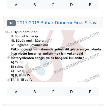
A
B
C
D
E
2017-2018 Bahar Dönemi Final Sınavı
16
A
B
C
D
E