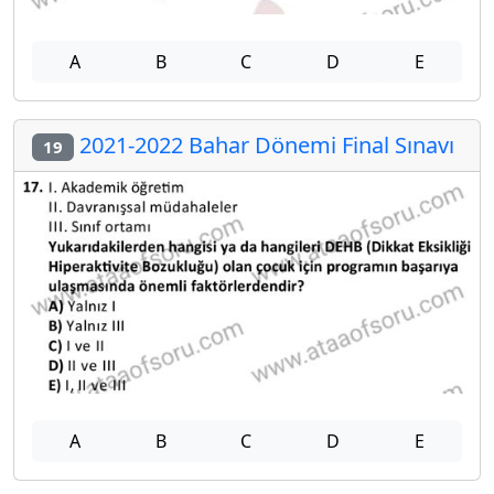
A
B
C
D
E
2021-2022 Bahar Dönemi Final Sınavı
19
A
B
C
D
E