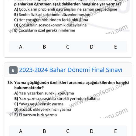
A
B
C
D
E
2023-2024 Bahar Dönemi Final Sınavı
6
A
B
C
D
E