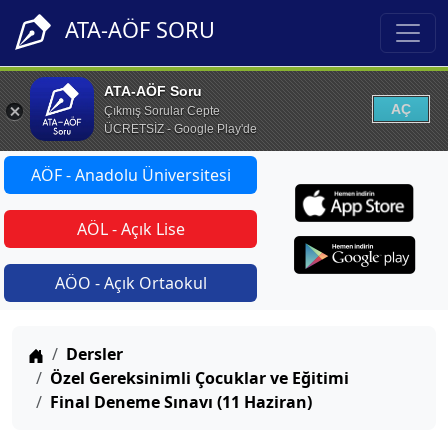
ATA-AÖF SORU
ATA-AÖF Soru
AÇ
Çıkmış Sorular Cepte
ÜCRETSİZ - Google Play'de
AÖF - Anadolu Üniversitesi
AÖL - Açık Lise
AÖO - Açık Ortaokul
Anasayfa
Dersler
Özel Gereksinimli Çocuklar ve Eğitimi
Final Deneme Sınavı (11 Haziran)