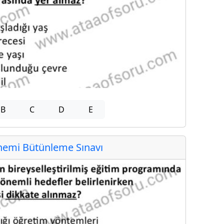
B
C
D
E
emi Bütünleme Sınavı