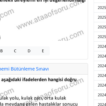
202
202
202
2025
202
B
C
D
E
202
202
emi Bütünleme Sınavı
202
2024
2024
2024