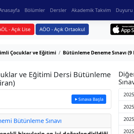
Anasayfa
Bölümler
Dersler
Akademik Takvim
Duyuru 
AÖL - Açık Lise
AÖO - Açık Ortaokul
imli Çocuklar ve Eğitimi
Bütünleme Deneme Sınavı (9 
uklar ve Eğitimi Dersi Bütünleme
Diğe
Sınav
iran)
202
Sınava Başla
202
202
emi Bütünleme Sınavı
202