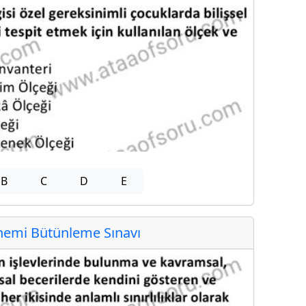
B
C
D
E
emi Bütünleme Sınavı