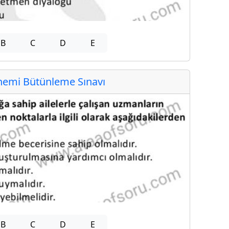
B
C
D
E
emi Bütünleme Sınavı
B
C
D
E