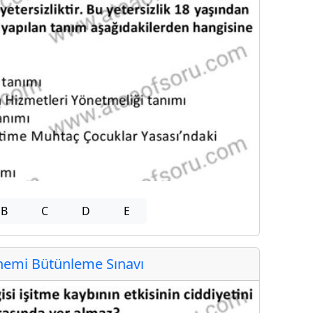
B
C
D
E
emi Bütünleme Sınavı