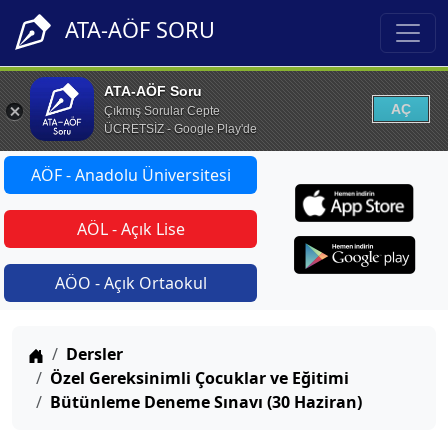
ATA-AÖF SORU
ATA-AÖF Soru
AÇ
Çıkmış Sorular Cepte
ÜCRETSİZ - Google Play'de
AÖF - Anadolu Üniversitesi
AÖL - Açık Lise
AÖO - Açık Ortaokul
Anasayfa
Dersler
Özel Gereksinimli Çocuklar ve Eğitimi
Bütünleme Deneme Sınavı (30 Haziran)