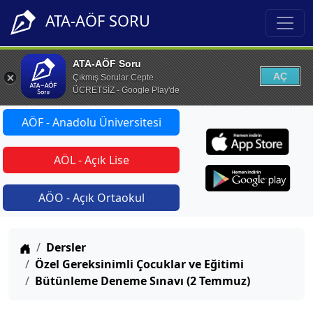
ATA-AÖF SORU
ATA-AÖF Soru
AÇ
Çıkmış Sorular Cepte
ÜCRETSİZ - Google Play'de
AÖF - Anadolu Üniversitesi
AÖL - Açık Lise
AÖO - Açık Ortaokul
Anasayfa
Dersler
Özel Gereksinimli Çocuklar ve Eğitimi
Bütünleme Deneme Sınavı (2 Temmuz)