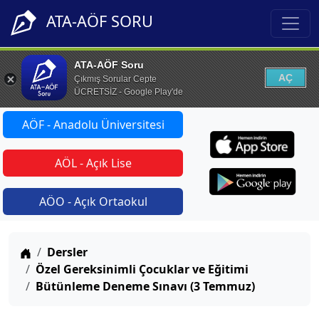
ATA-AÖF SORU
ATA-AÖF Soru
AÇ
Çıkmış Sorular Cepte
ÜCRETSİZ - Google Play'de
AÖF - Anadolu Üniversitesi
AÖL - Açık Lise
AÖO - Açık Ortaokul
Anasayfa
Dersler
Özel Gereksinimli Çocuklar ve Eğitimi
Bütünleme Deneme Sınavı (3 Temmuz)