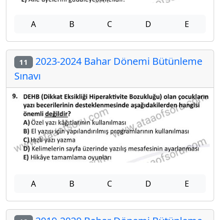
A
B
C
D
E
2023-2024 Bahar Dönemi Bütünleme
11
Sınavı
A
B
C
D
E