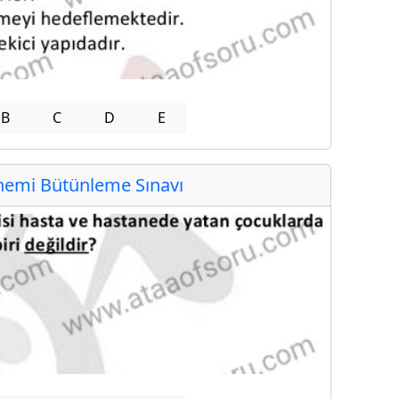
B
C
D
E
emi Bütünleme Sınavı