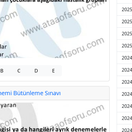
202
202
202
2025
202
202
B
C
D
E
202
emi Bütünleme Sınavı
202
2024
2024
2024