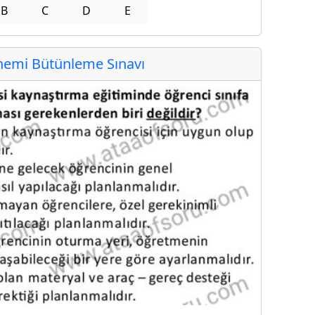
B
C
D
E
emi Bütünleme Sınavı