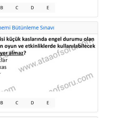
B
C
D
E
emi Bütünleme Sınavı
B
C
D
E