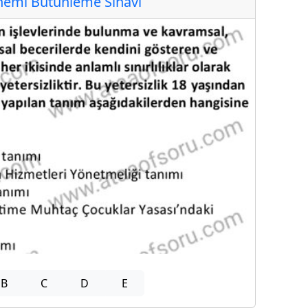
emi Bütünleme Sınavı
B
C
D
E