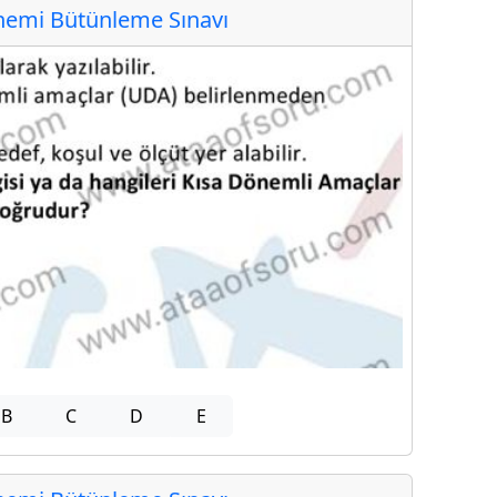
emi Bütünleme Sınavı
B
C
D
E