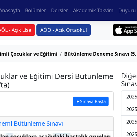
Anasayfa
Bölümler
Dersler
Akademik Takvim
Duyuru 
AÖL - Açık Lise
AÖO - Açık Ortaokul
imli Çocuklar ve Eğitimi
Bütünleme Deneme Sınavı (5.
uklar ve Eğitimi Dersi Bütünleme
Diğe
Sınav
ta)
202
Sınava Başla
202
202
emi Bütünleme Sınavı
202