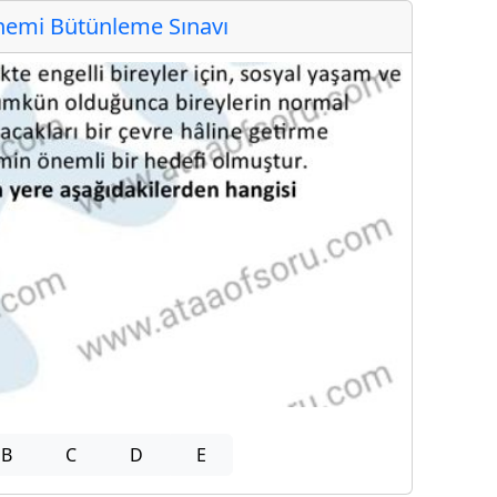
emi Bütünleme Sınavı
B
C
D
E