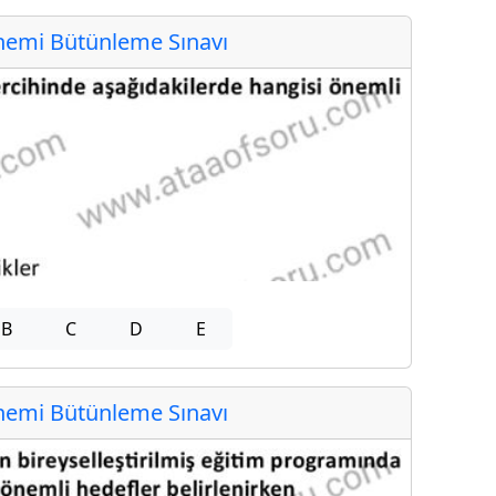
emi Bütünleme Sınavı
B
C
D
E
emi Bütünleme Sınavı