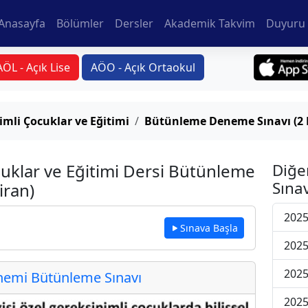
Anasayfa
Bölümler
Dersler
Akademik Takvim
Duyuru 
AÖL - Açık Lise
AÖO - Açık Ortaokul
imli Çocuklar ve Eğitimi
Bütünleme Deneme Sınavı (2 
uklar ve Eğitimi Dersi Bütünleme
Diğe
Sınav
iran)
202
Sınava Başla
202
202
emi Bütünleme Sınavı
202