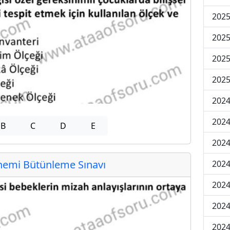
202
202
202
2025
202
202
B
C
D
E
202
emi Bütünleme Sınavı
202
2024
2024
2024