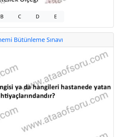
B
C
D
E
emi Bütünleme Sınavı