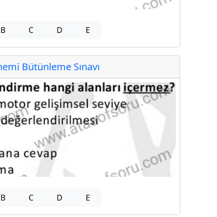
B
C
D
E
emi Bütünleme Sınavı
B
C
D
E