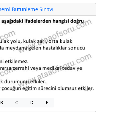
emi Bütünleme Sınavı
B
C
D
E