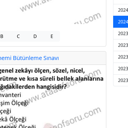
2024
2024
2023
B
C
D
E
2023
2023
emi Bütünleme Sınavı
2023
2023