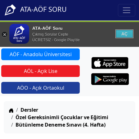
ATA-AÖF SORU
ATA-AÖF Soru
AÇ
Çıkmış Sorular Cepte
ÜCRETSİZ - Google Play'de
AÖF - Anadolu Üniversitesi
AÖL - Açık Lise
AÖO - Açık Ortaokul
Anasayfa
Dersler
Özel Gereksinimli Çocuklar ve Eğitimi
Bütünleme Deneme Sınavı (4. Hafta)