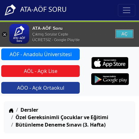
ATA-AÖF SORU
ATA-AÖF Soru
AÇ
Çıkmış Sorular Cepte
ÜCRETSİZ - Google Play'de
AÖF - Anadolu Üniversitesi
AÖL - Açık Lise
AÖO - Açık Ortaokul
Anasayfa
Dersler
Özel Gereksinimli Çocuklar ve Eğitimi
Bütünleme Deneme Sınavı (3. Hafta)