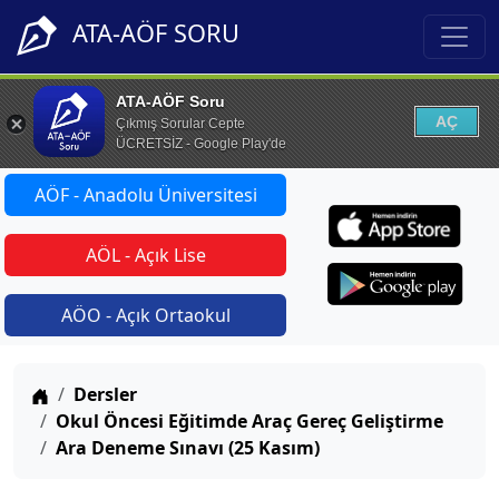
ATA-AÖF SORU
ATA-AÖF Soru
AÇ
Çıkmış Sorular Cepte
ÜCRETSİZ - Google Play'de
AÖF - Anadolu Üniversitesi
AÖL - Açık Lise
AÖO - Açık Ortaokul
Anasayfa
Dersler
Okul Öncesi Eğitimde Araç Gereç Geliştirme
Ara Deneme Sınavı (25 Kasım)