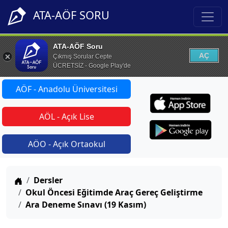
ATA-AÖF SORU
ATA-AÖF Soru
AÇ
Çıkmış Sorular Cepte
ÜCRETSİZ - Google Play'de
AÖF - Anadolu Üniversitesi
AÖL - Açık Lise
AÖO - Açık Ortaokul
Anasayfa
Dersler
Okul Öncesi Eğitimde Araç Gereç Geliştirme
Ara Deneme Sınavı (19 Kasım)