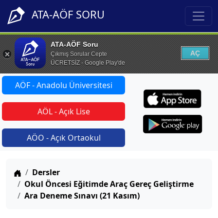
ATA-AÖF SORU
ATA-AÖF Soru
AÇ
Çıkmış Sorular Cepte
ÜCRETSİZ - Google Play'de
AÖF - Anadolu Üniversitesi
AÖL - Açık Lise
AÖO - Açık Ortaokul
Anasayfa
Dersler
Okul Öncesi Eğitimde Araç Gereç Geliştirme
Ara Deneme Sınavı (21 Kasım)